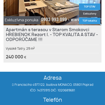
TOP STAV
Exkluzívny
Exkluzívna ponuka
TOP lokalita
Apartmán s terasou v Starom Smokovci
HREBIENOK Rezort I. - TOP KVALITA A STAV -
ODPORÚČAME !!!
2
Vysoké Tatry,
29 m
240 000
€
Adresa
Francisciho 4977/22, budova MONACO, 05801 Poprad
IČO: 14375915 DIČ: 1020689681
Telefón