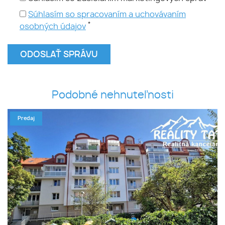
Súhlasím so spracovaním a uchovávaním
*
osobných údajov
Podobné nehnuteľnosti
Predaj