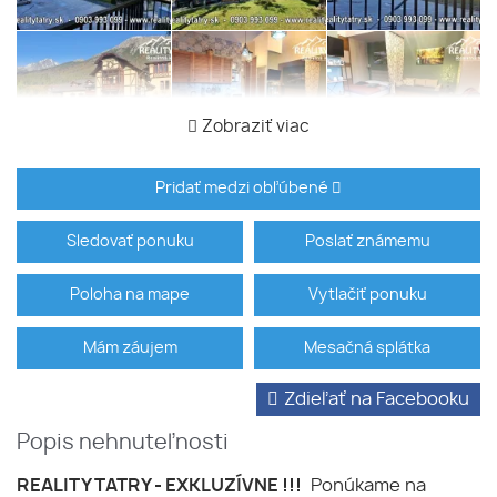
Zobraziť viac
Pridať medzi obľúbené
Sledovať ponuku
Poslať známemu
Poloha na mape
Vytlačiť ponuku
Mám záujem
Mesačná splátka
Zdieľať na Facebooku
Popis nehnuteľnosti
REALITY TATRY - EXKLUZÍVNE !!!
Ponúkame na