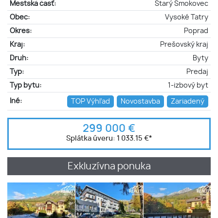
Mestská časť:
Starý Smokovec
Obec:
Vysoké Tatry
Okres:
Poprad
Kraj:
Prešovský kraj
Druh:
Byty
Typ:
Predaj
Typ bytu:
1-izbový byt
Iné:
TOP Výhľad
Novostavba
Zariadený
299 000 €
Splátka úveru:
1 033.15 €
*
Exkluzívna ponuka