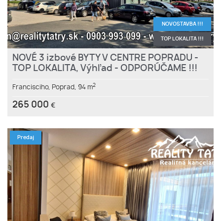
NOVOSTAVBA !!!
TOP LOKALITA !!!
NOVÉ 3 izbové BYTY V CENTRE POPRADU -
TOP LOKALITA, Výhľad - ODPORÚČAME !!!
2
Francisciho,
Poprad,
94 m
265 000
€
Predaj