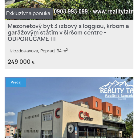
Exkluzívna ponuka
Mezonetový byt 3 izbový s loggiou, krbom a
garážovým státím v širšom centre -
ODPORÚČAME !!!
2
Hviezdoslavova,
Poprad,
94 m
249 000
€
Predaj