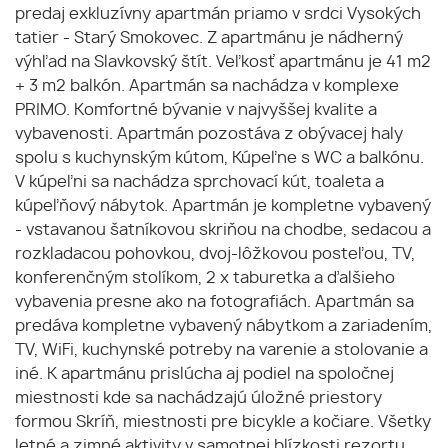
predaj exkluzívny apartmán priamo v srdci Vysokých
tatier - Starý Smokovec. Z apartmánu je nádherný
výhľad na Slavkovský štít. Veľkosť apartmánu je 41 m2
+ 3 m2 balkón. Apartmán sa nachádza v komplexe
PRIMO. Komfortné bývanie v najvyššej kvalite a
vybavenosti. Apartmán pozostáva z obývacej haly
spolu s kuchynským kútom, Kúpeľne s WC a balkónu.
V kúpeľni sa nachádza sprchovací kút, toaleta a
kúpeľňový nábytok. Apartmán je kompletne vybavený
- vstavanou šatníkovou skriňou na chodbe, sedacou a
rozkladacou pohovkou, dvoj-lôžkovou posteľou, TV,
konferenčným stolíkom, 2 x taburetka a ďalšieho
vybavenia presne ako na fotografiách. Apartmán sa
predáva kompletne vybavený nábytkom a zariadením,
TV, WiFi, kuchynské potreby na varenie a stolovanie a
iné. K apartmánu prislúcha aj podiel na spoločnej
miestnosti kde sa nachádzajú úložné priestory
formou Skríň, miestnosti pre bicykle a kočiare. Všetky
letné a zimné aktivity v samotnej blízkosti rezortu