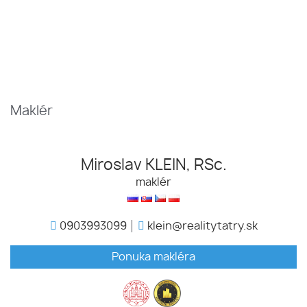
Maklér
Miroslav KLEIN, RSc.
maklér
0903993099
klein@realitytatry.sk
Ponuka makléra