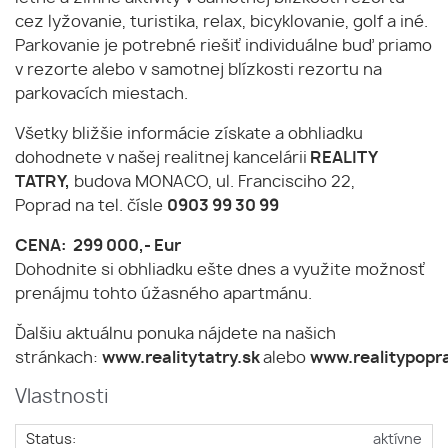
cez lyžovanie, turistika, relax, bicyklovanie, golf a iné.
Parkovanie je potrebné riešiť individuálne buď priamo
v rezorte alebo v samotnej blízkosti rezortu na
parkovacích miestach.
Všetky bližšie informácie získate a obhliadku
dohodnete v našej realitnej kancelárii
REALITY
TATRY,
budova MONACO, ul. Francisciho 22,
Poprad na tel. čísle
0903 99 30 99
CENA: 299 000,- Eur
Dohodnite si obhliadku ešte dnes a využite možnosť
prenájmu tohto úžasného apartmánu.
Ďalšiu aktuálnu ponuka nájdete na našich
stránkach:
www.realitytatry.sk
alebo
www.realitypopra
Vlastnosti
Status:
aktívne