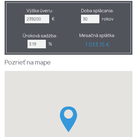
Výška úveru:
Doba splácania:
€
rokov
Mesačná splátka:
Úroková sadzba:
%
1 033.15 €
Pozrieť na mape