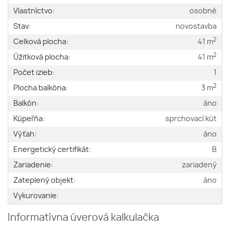
Vlastníctvo:
osobné
Stav:
novostavba
2
Celková plocha:
41 m
2
Úžitková plocha:
41 m
Počet izieb:
1
2
Plocha balkóna:
3 m
Balkón:
áno
Kúpeľňa:
sprchovací kút
Výťah:
áno
Energetický certifikát:
B
Zariadenie:
zariadený
Zateplený objekt:
áno
Vykurovanie:
Informatívna úverová kalkulačka