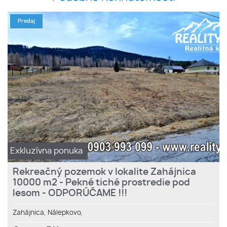
Predaj
Exkluzívna ponuka
Rekreačný pozemok v lokalite Zahájnica
10000 m2 - Pekné tiché prostredie pod
lesom - ODPORÚČAME !!!
Zahájnica,
Nálepkovo,