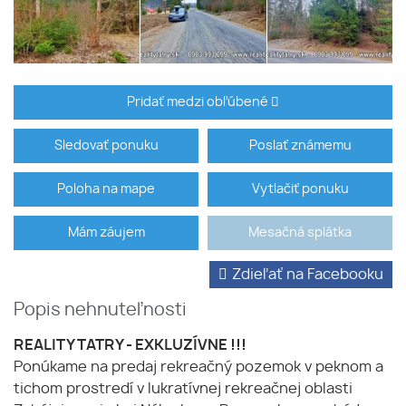
Pridať medzi obľúbené
Sledovať ponuku
Poslať známemu
Poloha na mape
Vytlačiť ponuku
Mám záujem
Mesačná splátka
Zdieľať na Facebooku
Popis nehnuteľnosti
REALITY TATRY - EXKLUZÍVNE !!!
Ponúkame na predaj rekreačný pozemok v peknom a
tichom prostredí v lukratívnej rekreačnej oblasti