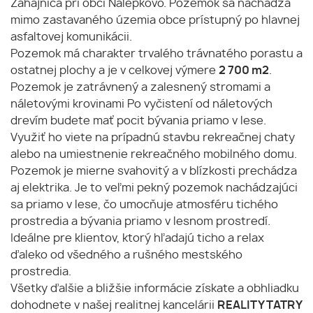
Zahájnica pri obci Nálepkovo. Pozemok sa nachádza
mimo zastavaného územia obce prístupný po hlavnej
asfaltovej komunikácii.
Pozemok má charakter trvalého trávnatého porastu a
ostatnej plochy a je v celkovej výmere
2 700 m2
.
Pozemok je zatrávnený a zalesnený stromami a
náletovými krovinami Po vyčistení od náletových
drevím budete mať pocit bývania priamo v lese.
Využiť ho viete na prípadnú stavbu rekreačnej chaty
alebo na umiestnenie rekreačného mobilného domu.
Pozemok je mierne svahovitý a v blízkosti prechádza
aj elektrika. Je to veľmi pekný pozemok nachádzajúci
sa priamo v lese, čo umocňuje atmosféru tichého
prostredia a bývania priamo v lesnom prostredí.
Ideálne pre klientov, ktorý hľadajú ticho a relax
ďaleko od všedného a rušného mestského
prostredia.
Všetky ďalšie a bližšie informácie získate a obhliadku
dohodnete v našej realitnej kancelárii
REALITY TATRY