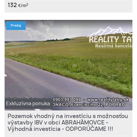
132
2
€/m
Predaj
Exkluzívna ponuka
Pozemok vhodný na investíciu s možnosťou
výstavby IBV v obci ABRAHÁMOVCE -
Výhodná investícia - ODPORÚČAME !!!