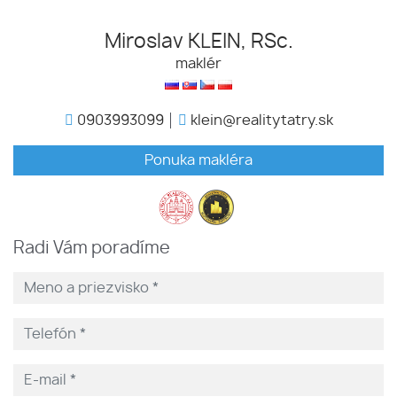
Miroslav KLEIN, RSc.
maklér
0903993099
klein@realitytatry.sk
Ponuka makléra
Radi Vám poradíme