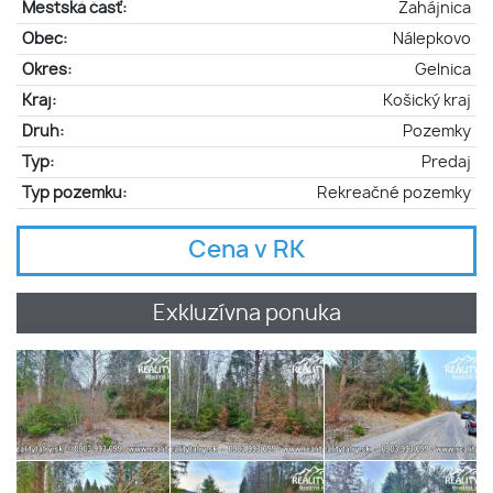
Mestská časť:
Zahájnica
Obec:
Nálepkovo
Okres:
Gelnica
Kraj:
Košický kraj
Druh:
Pozemky
Typ:
Predaj
Typ pozemku:
Rekreačné pozemky
Cena v RK
Exkluzívna ponuka