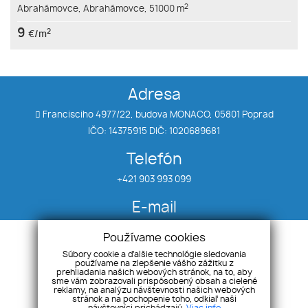
2
Abrahámovce,
Abrahámovce,
51000 m
9
2
€/m
Adresa
Francisciho 4977/22, budova MONACO, 05801 Poprad
IČO: 14375915 DIČ: 1020689681
Telefón
+421 903 993 099
E-mail
klein@realitytatry.sk
Používame cookies
Súbory cookie a ďalšie technológie sledovania
používame na zlepšenie vášho zážitku z
Úvod
Priestory
prehliadania našich webových stránok, na to, aby
Nehnuteľnosti
Chaty
sme vám zobrazovali prispôsobený obsah a cielené
reklamy, na analýzu návštevnosti našich webových
Byty
Ponuka/dopyt
stránok a na pochopenie toho, odkiaľ naši