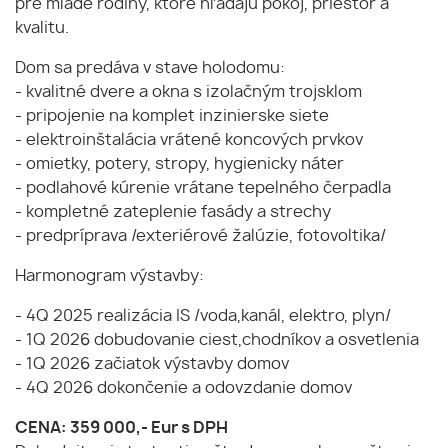
pre mladé rodiny, ktoré hľadajú pokoj, priestor a
kvalitu.
Dom sa predáva v stave holodomu:
- kvalitné dvere a okna s izolačným trojsklom
- pripojenie na komplet inzinierske siete
- elektroinštalácia vrátené koncových prvkov
- omietky, potery, stropy, hygienicky náter
- podlahové kúrenie vrátane tepelného čerpadla
- kompletné zateplenie fasády a strechy
- predpríprava /exteriérové žalúzie, fotovoltika/
Harmonogram výstavby:
- 4Q 2025 realizácia IS /voda,kanál, elektro, plyn/
- 1Q 2026 dobudovanie ciest,chodníkov a osvetlenia
- 1Q 2026 začiatok výstavby domov
- 4Q 2026 dokončenie a odovzdanie domov
CENA: 359 000,- Eur s DPH