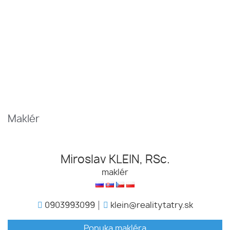
Maklér
Miroslav KLEIN, RSc.
maklér
0903993099
klein@realitytatry.sk
Ponuka makléra