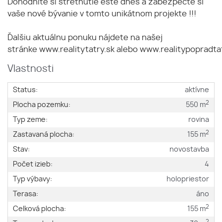
Dohodnite si stretnutie ešte dnes a zabezpečte si
vaše nové bývanie v tomto unikátnom projekte !!!
Ďalšiu aktuálnu ponuku nájdete na našej
stránke www.realitytatry.sk alebo www.realitypopradta
Vlastnosti
Status:
aktívne
2
Plocha pozemku:
550 m
Typ zeme:
rovina
2
Zastavaná plocha:
155 m
Stav:
novostavba
Počet izieb:
4
Typ výbavy:
holopriestor
Terasa:
áno
2
Celková plocha:
155 m
2