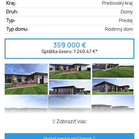
Kraj:
Prešovský kraj
Druh:
Domy
Typ:
Predaj
Typ domu:
Rodinný dom
359 000 €
Splátka úveru:
1 240.47 €
*
Zobraziť viac
Pridať medzi obľúbené