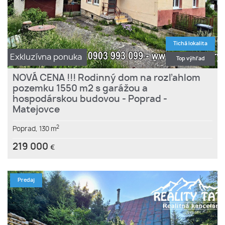
Tichá lokalita
Exkluzívna ponuka
Top výhľad
NOVÁ CENA !!! Rodinný dom na rozľahlom
pozemku 1550 m2 s garážou a
hospodárskou budovou - Poprad -
Matejovce
2
Poprad,
130 m
219 000
€
Predaj