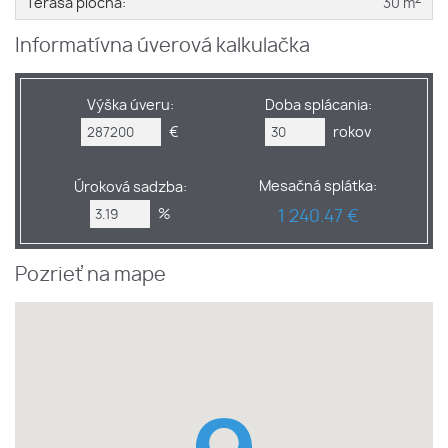
Terasa plocha:
30 m
Informatívna úverová kalkulačka
Výška úveru:
Doba splácania:
€
rokov
Mesačná splátka:
Úroková sadzba:
%
1 240.47 €
Pozrieť na mape