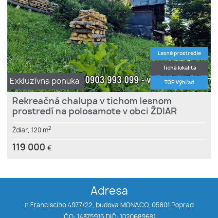
Lesné prostredie
Tichá lokalita
Exkluzívna ponuka
TOP Výhľad
Rekreačná chalupa v tichom lesnom
prostredí na polosamote v obci ŽDIAR
2
Ždiar,
120 m
119 000
€
Adresa
Francisciho 4977/22, budova MONACO, 05801 Poprad
IČO: 14375915 DIČ: 1020689681