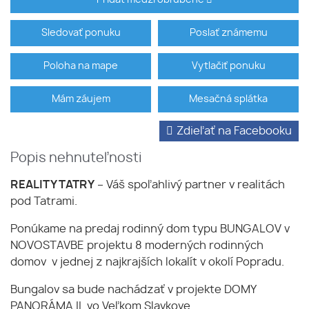
Sledovať ponuku
Poslať známemu
Poloha na mape
Vytlačiť ponuku
Mám záujem
Mesačná splátka
Zdieľať na Facebooku
Popis nehnuteľnosti
REALITY TATRY
– Váš spoľahlivý partner v realitách
pod Tatrami.
Ponúkame na predaj rodinný dom typu BUNGALOV v
NOVOSTAVBE projektu 8 moderných rodinných
domov v jednej z najkrajších lokalít v okolí Popradu.
Bungalov sa bude nachádzať v projekte DOMY
PANORÁMA II. vo Veľkom Slavkove