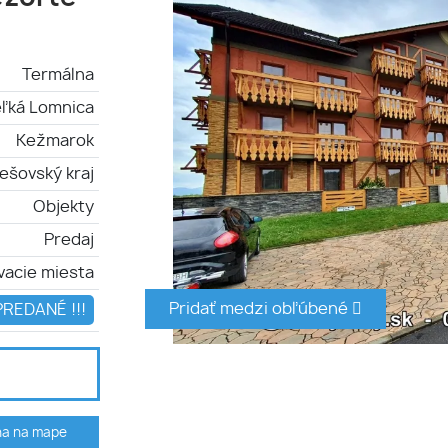
Termálna
eľká Lomnica
Kežmarok
ešovský kraj
Objekty
Predaj
vacie miesta
Pridať medzi obľúbené
PREDANÉ !!!
ha na mape