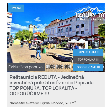
Predaj
TOP LOKALITA !!!
TOP PONUKA !!!
Exkluzívna ponuka
ODPORÚČAME !!!
Reštaurácia REDUTA - Jedinečná
investičná príležitosť v srdci Popradu -
TOP PONUKA, TOP LOKALITA -
ODPORÚČAME !!!
2
Námestie svätého Egídia,
Poprad,
370 m