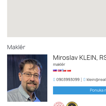
Maklér
Miroslav KLEIN, R
maklér
0903993099
klein@real
Ponuka 