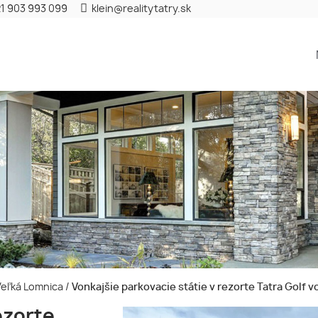
1 903 993 099
klein@realitytatry.sk
 Veľká Lomnica
/
Vonkajšie parkovacie státie v rezorte Tatra Golf v
ezorte