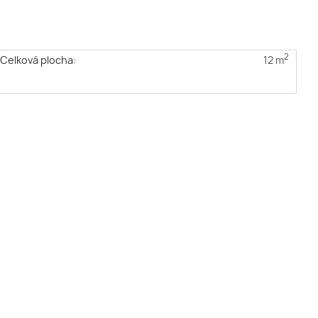
2
Celková plocha:
12 m