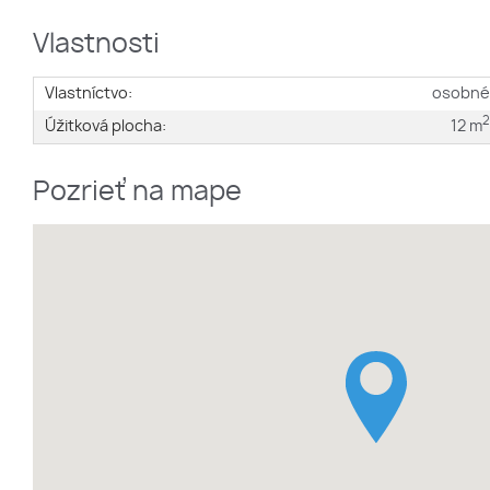
Vlastnosti
Vlastníctvo:
osobn
Úžitková plocha:
12 m
Pozrieť na mape