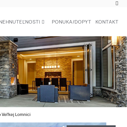
NEHNUTEĽNOSTI
PONUKA/DOPYT
KONTAKT
o Veľkej Lomnici