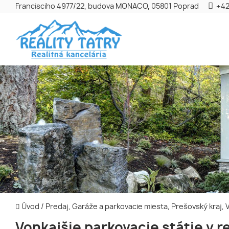
Francisciho 4977/22, budova MONACO, 05801 Poprad
+42
Úvod
/
Predaj, Garáže a parkovacie miesta, Prešovský kraj,
Vonkajšie parkovacie státie v r