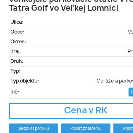
Tatra Golf vo Veľkej Lomnici
Ulica:
Obec:
V
Okres:
Kraj:
Pr
Druh:
Typ:
Typ objektu:
Garáže a parko
Iné:
Cena v RK
Sledovať ponuku
Poslať známemu
Polo