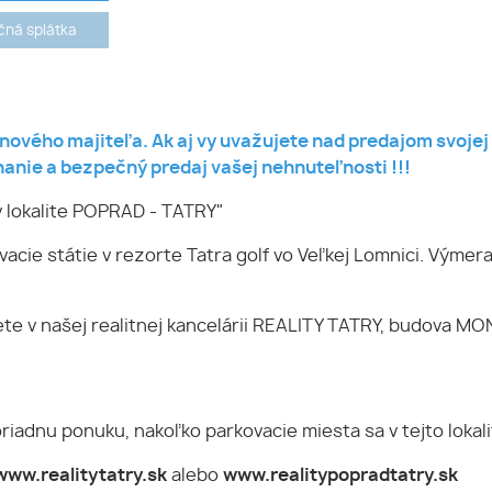
ná splátka
 nového majiteľa. Ak aj vy uvažujete nad predajom svoje
anie a bezpečný predaj vašej nehnuteľnosti !!!
h v lokalite POPRAD - TATRY"
cie státie v rezorte Tatra golf vo Veľkej Lomnici. Výmer
te v našej realitnej kancelárii REALITY TATRY, budova MONA
iadnu ponuku, nakoľko parkovacie miesta sa v tejto lokalit
www.realitytatry.sk
alebo
www.realitypopradtatry.sk