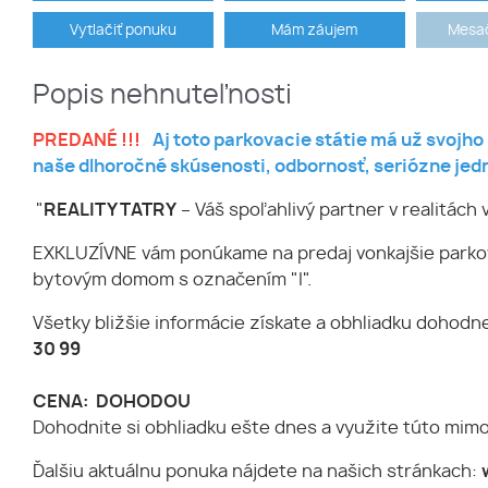
Vytlačiť ponuku
Mám záujem
Mesač
Popis nehnuteľnosti
PREDANÉ !!!
Aj toto parkovacie státie má už svojho
naše dlhoročné skúsenosti, odbornosť, seriózne jedn
"
REALITY TATRY
– Váš spoľahlivý partner v realitác
EXKLUZÍVNE vám ponúkame na predaj vonkajšie parkova
bytovým domom s označením "I".
Všetky bližšie informácie získate a obhliadku dohodne
30 99
CENA: DOHODOU
Dohodnite si obhliadku ešte dnes a využite túto mimor
Ďalšiu aktuálnu ponuka nájdete na našich stránkach: