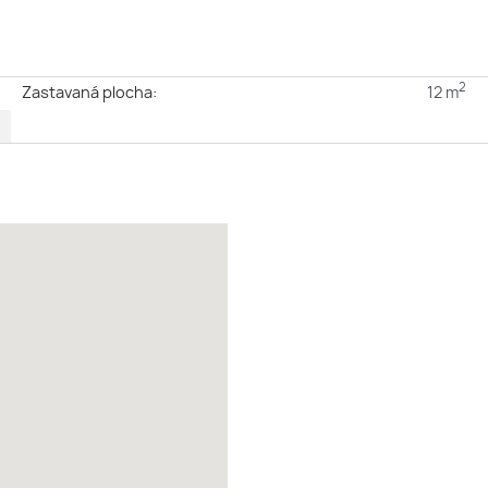
2
é
Zastavaná plocha:
12 m
2