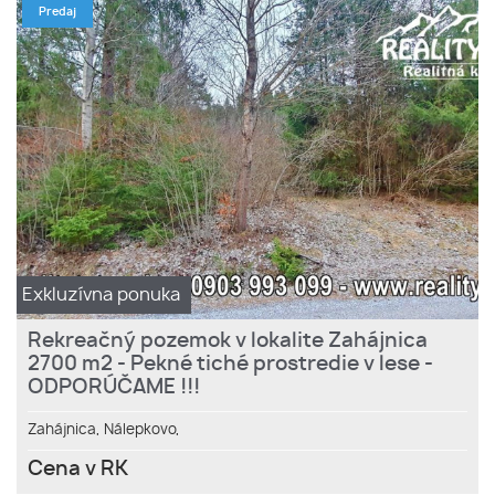
Predaj
Exkluzívna ponuka
Rekreačný pozemok v lokalite Zahájnica
2700 m2 - Pekné tiché prostredie v lese -
ODPORÚČAME !!!
Zahájnica,
Nálepkovo,
Cena v RK