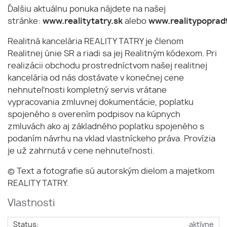
Ďalšiu aktuálnu ponuka nájdete na našej
stránke:
www.realitytatry.sk
alebo
www.realitypopradt
Realitná kancelária REALITY TATRY je členom
Realitnej únie SR a riadi sa jej Realitným kódexom. Pri
realizácii obchodu prostredníctvom našej realitnej
kancelária od nás dostávate v konečnej cene
nehnuteľnosti kompletný servis vrátane
vypracovania zmluvnej dokumentácie, poplatku
spojeného s overením podpisov na kúpnych
zmluvách ako aj základného poplatku spojeného s
podaním návrhu na vklad vlastníckeho práva. Provízia
je už zahrnutá v cene nehnuteľnosti.
© Text a fotografie sú autorským dielom a majetkom
REALITY TATRY.
Vlastnosti
Status:
aktívne