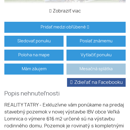
Zobraziť viac
Pridať medzi obľúbené
Sledovať ponuku
Poslať známemu
Poloha na mape
Vytlačiť ponuku
Mám záujem
Mesačná splátka
Zdieľať na Facebooku
Popis nehnuteľnosti
REALITY TATRY - Exkluzívne vám ponúkame na predaj
stavebný pozemok v novej výstavbe IBV obce Veľká
Lomnica o výmere 616 m2 určené sú na výstavbu
rodinného domu. Pozemok je rovinatý s kompletnými