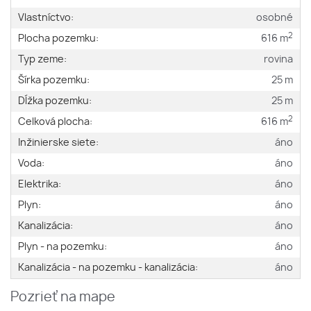
Vlastníctvo:
osobné
2
Plocha pozemku:
616 m
Typ zeme:
rovina
Šírka pozemku:
25 m
Dĺžka pozemku:
25 m
2
Celková plocha:
616 m
Inžinierske siete:
áno
Voda:
áno
Elektrika:
áno
Plyn:
áno
Kanalizácia:
áno
Plyn - na pozemku:
áno
Kanalizácia - na pozemku - kanalizácia:
áno
Pozrieť na mape