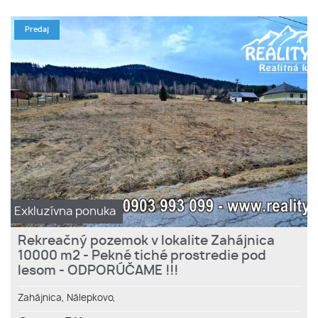
Predaj
Exkluzívna ponuka
Rekreačný pozemok v lokalite Zahájnica
10000 m2 - Pekné tiché prostredie pod
lesom - ODPORÚČAME !!!
Zahájnica,
Nálepkovo,