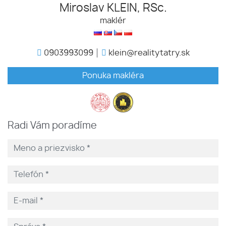
Miroslav KLEIN, RSc.
maklér
0903993099
klein@realitytatry.sk
Ponuka makléra
Radi Vám poradíme