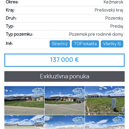
Okres:
Kežmarok
Kraj:
Prešovský kraj
Druh:
Pozemky
Typ:
Predaj
Typ pozemku:
Pozemok pre rodinné domy
Iné:
Slnečný
TOP lokalita
Všetky IS
137 000 €
Exkluzívna ponuka