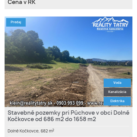
Cena v RK
Predaj
Voda
Kanalizácia
Elektrika
Stavebné pozemky pri Púchove v obci Dolné
Kočkovce od 686 m2 do 1658 m2
2
Dolné Kočkovce,
682 m