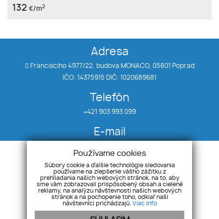
132
2
€/m
Adresa
Francisciho 4977/22, budova MONACO, 05801 Poprad
IČO: 14375915 DIČ: 1020689681
Telefón
+421 903 993 099
E-mail
klein@realitytatry.sk
Používame cookies
Súbory cookie a ďalšie technológie sledovania
používame na zlepšenie vášho zážitku z
Úvod
Priestory
prehliadania našich webových stránok, na to, aby
Nehnuteľnosti
Chaty
sme vám zobrazovali prispôsobený obsah a cielené
reklamy, na analýzu návštevnosti našich webových
Byty
Ponuka/dopyt
stránok a na pochopenie toho, odkiaľ naši
návštevníci prichádzajú.
Viac info
Domy
Kontakt