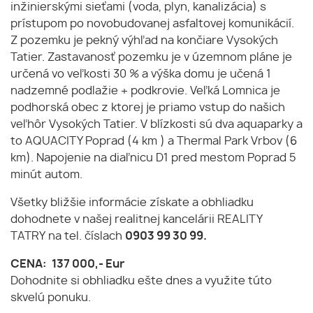
inžinierskými sieťami (voda, plyn, kanalizácia) s
prístupom po novobudovanej asfaltovej komunikácií.
Z pozemku je pekný výhľad na končiare Vysokých
Tatier. Zastavanosť pozemku je v územnom pláne je
určená vo veľkosti 30 % a výška domu je učená 1
nadzemné podlažie + podkrovie. Veľká Lomnica je
podhorská obec z ktorej je priamo vstup do našich
veľhôr Vysokých Tatier. V blízkosti sú dva aquaparky a
to AQUACITY Poprad (4 km ) a Thermal Park Vrbov (6
km). Napojenie na diaľnicu D1 pred mestom Poprad 5
minút autom.
Všetky bližšie informácie získate a obhliadku
dohodnete v našej realitnej kancelárii REALITY
TATRY na tel. číslach
0903 99 30 99.
CENA:
137 000,- Eur
Dohodnite si obhliadku ešte dnes a využite túto
skvelú ponuku.