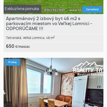
Exkluzívna ponuka
Zariadený
Apartmánový 2 izbový byt 46 m2 s
parkovacím miestom vo Veľkej Lomnici -
ODPORÚČAME !!!
2
Tatranská,
Veľká Lomnica,
46 m
650
€/mesiac
Predaj