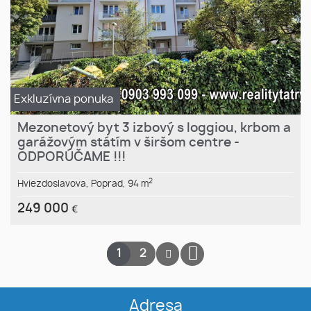
Exkluzívna ponuka
Mezonetový byt 3 izbový s loggiou, krbom a
garážovým státím v širšom centre -
ODPORÚČAME !!!
2
Hviezdoslavova,
Poprad,
94 m
249 000
€
1
2
Adresa