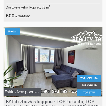
2
Dostojevského,
Poprad,
72 m
600
€/mesiac
Predaj
TOP LOKALITA
TOP VÝHĽAD
Exkluzívna ponuka
TOP STAV
BYT 3 izbový s loggiou - TOP Lokalita, TOP