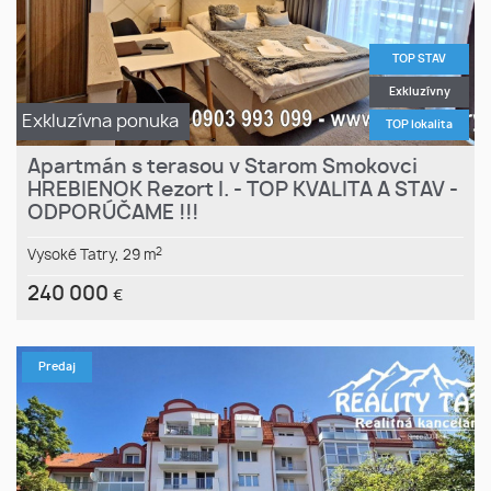
TOP STAV
Exkluzívny
Exkluzívna ponuka
TOP lokalita
Apartmán s terasou v Starom Smokovci
HREBIENOK Rezort I. - TOP KVALITA A STAV -
ODPORÚČAME !!!
2
Vysoké Tatry,
29 m
240 000
€
Predaj