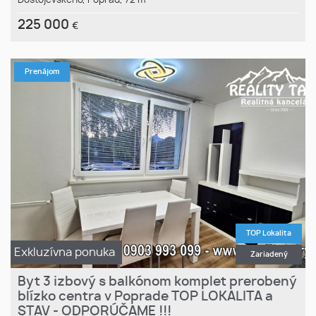
Dostojevského,
Poprad,
72 m
225 000
€
Prenájom
TOP Lokalita
Exkluzívna ponuka
Zariadený
Byt 3 izbový s balkónom komplet prerobený
blízko centra v Poprade TOP LOKALITA a
STAV - ODPORÚČAME !!!