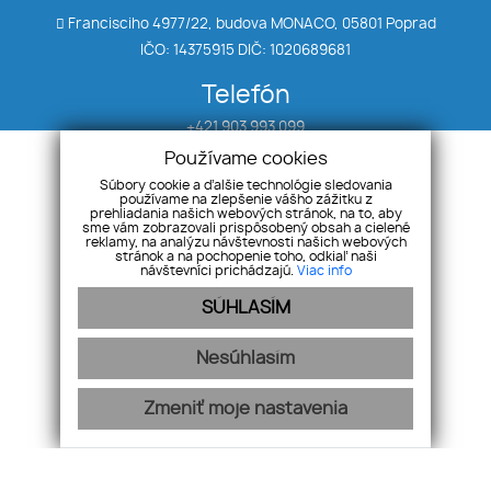
Francisciho 4977/22, budova MONACO, 05801 Poprad
IČO: 14375915 DIČ: 1020689681
Telefón
+421 903 993 099
Používame cookies
E-mail
Súbory cookie a ďalšie technológie sledovania
používame na zlepšenie vášho zážitku z
klein@realitytatry.sk
prehliadania našich webových stránok, na to, aby
sme vám zobrazovali prispôsobený obsah a cielené
reklamy, na analýzu návštevnosti našich webových
stránok a na pochopenie toho, odkiaľ naši
Úvod
Priestory
návštevníci prichádzajú.
Viac info
Nehnuteľnosti
Chaty
SÚHLASÍM
Byty
Ponuka/dopyt
Domy
Kontakt
Nesúhlasím
Zmeniť moje nastavenia
Ochrana osobných údajov
Pravidlá cookies
-
webex.digital
REALVIA.sk