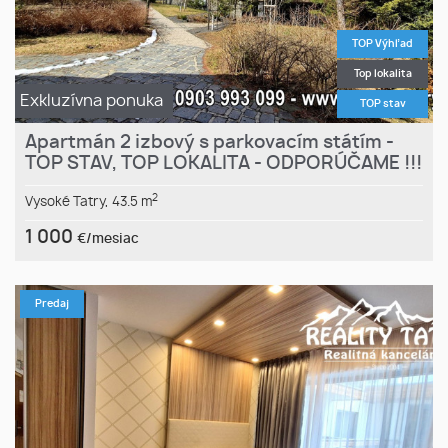
TOP Výhľad
Top lokalita
Exkluzívna ponuka
TOP stav
Apartmán 2 izbový s parkovacím státím -
TOP STAV, TOP LOKALITA - ODPORÚČAME !!!
2
Vysoké Tatry,
43.5 m
1 000
€/mesiac
Predaj