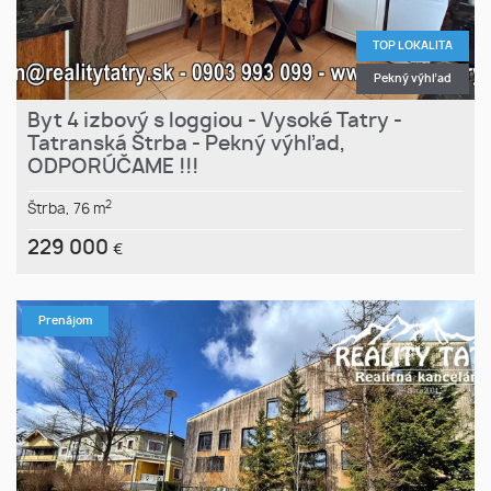
TOP LOKALITA
Pekný výhľad
Byt 4 izbový s loggiou - Vysoké Tatry -
Tatranská Štrba - Pekný výhľad,
ODPORÚČAME !!!
2
Štrba,
76 m
229 000
€
Prenájom