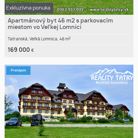
Exkluzívna ponuka
Apartmánový byt 46 m2 s parkovacím
miestom vo Veľkej Lomnici
2
Tatranská,
Veľká Lomnica,
46 m
169 000
€
Prenájom