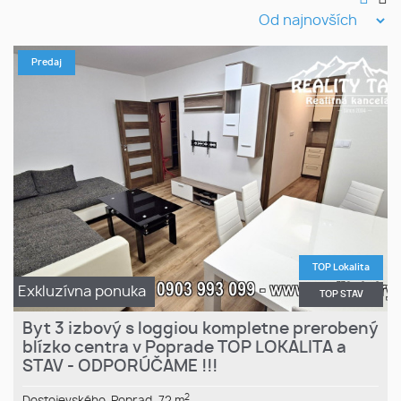
Predaj
TOP Lokalita
Exkluzívna ponuka
TOP STAV
Byt 3 izbový s loggiou kompletne prerobený
blízko centra v Poprade TOP LOKALITA a
STAV - ODPORÚČAME !!!
2