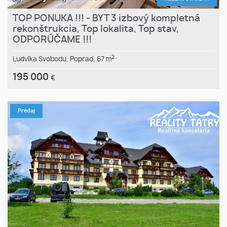
TOP PONUKA !!! - BYT 3 izbový kompletná
rekonštrukcia, Top lokalita, Top stav,
ODPORÚČAME !!!
2
Ludvíka Svobodu,
Poprad,
67 m
195 000
€
Predaj