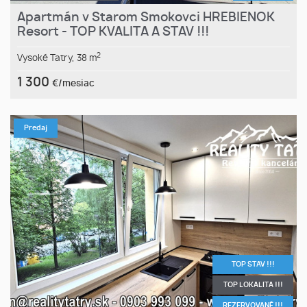
Apartmán v Starom Smokovci HREBIENOK
Resort - TOP KVALITA A STAV !!!
2
Vysoké Tatry,
38 m
1 300
€/mesiac
Predaj
TOP STAV !!!
TOP LOKALITA !!!
REZERVOVANÉ !!!