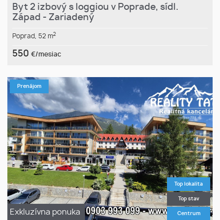
Byt 2 izbový s loggiou v Poprade, sídl.
Západ - Zariadený
2
Poprad,
52 m
550
€/mesiac
Prenájom
Top lokalita
Top stav
Exkluzívna ponuka
Centrum