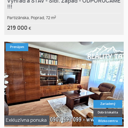
Výhľad a STAV - Sídl. Západ - ODPORÚČAME
!!!
2
Partizánska,
Poprad,
72 m
219 000
€
Prenájom
Zariadený
Dobrá lokalita
Exkluzívna ponuka
Blízko centra