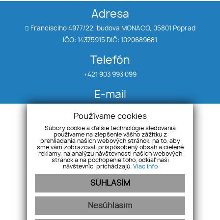
Adresa
Francisciho 4977/22, budova MONACO, 05801 Poprad
IČO: 14375915 DIČ: 1020689681
Telefón
+421 903 993 099
E-mail
klein@realitytatry.sk
Používame cookies
Súbory cookie a ďalšie technológie sledovania
používame na zlepšenie vášho zážitku z
Úvod
Priestory
prehliadania našich webových stránok, na to, aby
Nehnuteľnosti
Chaty
sme vám zobrazovali prispôsobený obsah a cielené
reklamy, na analýzu návštevnosti našich webových
Byty
Ponuka/dopyt
stránok a na pochopenie toho, odkiaľ naši
návštevníci prichádzajú.
Viac info
Domy
Kontakt
SÚHLASÍM
Nesúhlasím