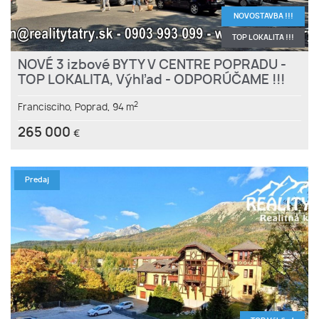
NOVOSTAVBA !!!
TOP LOKALITA !!!
NOVÉ 3 izbové BYTY V CENTRE POPRADU -
TOP LOKALITA, Výhľad - ODPORÚČAME !!!
2
Francisciho,
Poprad,
94 m
265 000
€
Predaj