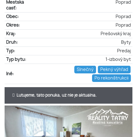
Mestská
Poprad
časť:
Obec:
Poprad
Okres:
Poprad
Kraj:
Prešovský kraj
Druh:
Byty
Typ:
Predaj
Typ bytu:
1-izbový byt
Slnečný
Pekný výhľad
Iné:
Po rekonštrukcii
Ľutujeme, táto ponuka, už nie je aktuálna.