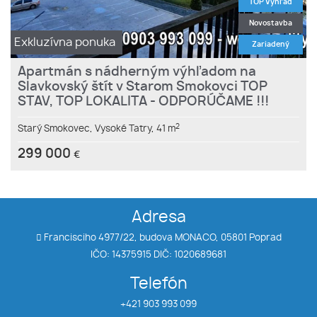
TOP Výhľad
Novostavba
Exkluzívna ponuka
Zariadený
Apartmán s nádherným výhľadom na
Slavkovský štít v Starom Smokovci TOP
STAV, TOP LOKALITA - ODPORÚČAME !!!
2
Starý Smokovec,
Vysoké Tatry,
41 m
299 000
€
Adresa
Francisciho 4977/22, budova MONACO, 05801 Poprad
IČO: 14375915 DIČ: 1020689681
Telefón
+421 903 993 099