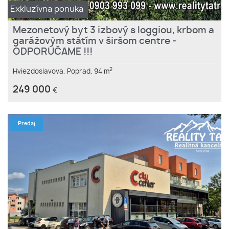
Exkluzívna ponuka
Mezonetový byt 3 izbový s loggiou, krbom a
garážovým státím v širšom centre -
ODPORÚČAME !!!
2
Hviezdoslavova,
Poprad,
94 m
249 000
€
Predaj