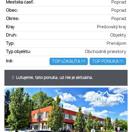
Mestská časť:
Poprad
Obec:
Poprad
Okres:
Poprad
Kraj:
Prešovský kraj
Druh:
Objekty
Typ:
Prenájom
Typ objektu:
Obchodné priestory
Iné:
TOP LOKALITA !!!
TOP PONUKA !!!
Ľutujeme, táto ponuka, už nie je aktuálna.