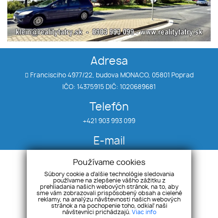
Adresa
Francisciho 4977/22, budova MONACO, 05801 Poprad
IČO: 14375915 DIČ: 1020689681
Telefón
+421 903 993 099
E-mail
klein@realitytatry.sk
Používame cookies
Súbory cookie a ďalšie technológie sledovania
používame na zlepšenie vášho zážitku z
Úvod
Priestory
prehliadania našich webových stránok, na to, aby
Nehnuteľnosti
Chaty
sme vám zobrazovali prispôsobený obsah a cielené
reklamy, na analýzu návštevnosti našich webových
Byty
Ponuka/dopyt
stránok a na pochopenie toho, odkiaľ naši
návštevníci prichádzajú.
Viac info
Domy
Kontakt