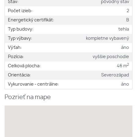
Stav:
pôvodný stav
Počet izieb:
2
Energetický certifikát:
B
Typ budovy:
tehla
Typ výbavy:
kompletne vybavený
Výťah:
áno
Pozícia:
vyššie poschodie
2
Celková plocha:
46 m
Orientácia:
Severozápad
Vykurovanie - centrálne:
áno
Pozrieť na mape