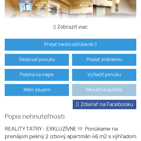
Zobraziť viac
Pridať medzi obľúbené
Sledovať ponuku
Poslať známemu
Poloha na mape
Vytlačiť ponuku
Mám záujem
Mesačná splátka
Zdieľať na Facebooku
Popis nehnuteľnosti
REALITY TATRY - EXKLUZÍVNE !!! Ponúkame na
prenájom pekný 2 izbový apartmán 46 m2 s výhľadom