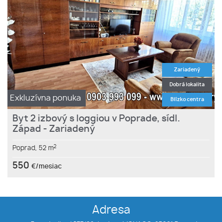
Zariadený
Dobrá lokalita
Exkluzívna ponuka
Blízko centra
Byt 2 izbový s loggiou v Poprade, sídl.
Západ - Zariadený
2
Poprad,
52 m
550
€/mesiac
Adresa