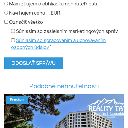
Mám záujem o obhliadku nehnuteľnosti.
Navrhujem cenu ... EUR.
Označiť všetko
Súhlasím so zasielaním marketingových správ
Súhlasím so spracovaním a uchovávaním
*
osobných údajov
Podobné nehnuteľnosti
Prenájom