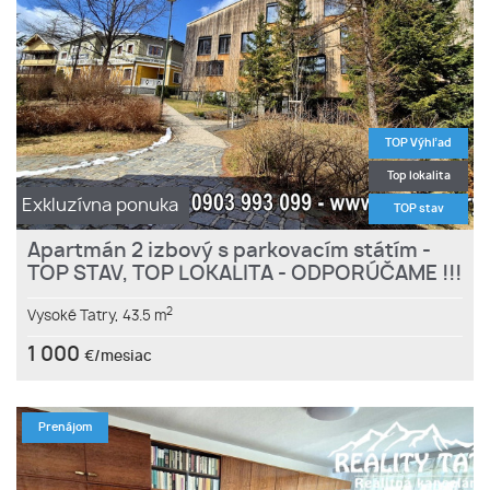
TOP Výhľad
Top lokalita
Exkluzívna ponuka
TOP stav
Apartmán 2 izbový s parkovacím státím -
TOP STAV, TOP LOKALITA - ODPORÚČAME !!!
2
Vysoké Tatry,
43.5 m
1 000
€/mesiac
Prenájom