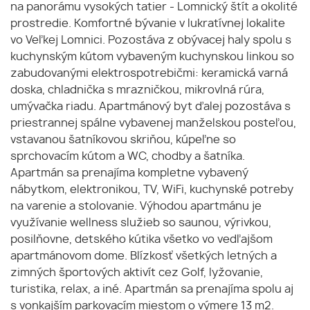
na panorámu vysokých tatier - Lomnický štít a okolité
prostredie. Komfortné bývanie v lukratívnej lokalite
vo Veľkej Lomnici. Pozostáva z obývacej haly spolu s
kuchynským kútom vybaveným kuchynskou linkou so
zabudovanými elektrospotrebičmi: keramická varná
doska, chladnička s mrazničkou, mikrovlná rúra,
umývačka riadu. Apartmánový byt ďalej pozostáva s
priestrannej spálne vybavenej manželskou posteľou,
vstavanou šatníkovou skriňou, kúpeľne so
sprchovacím kútom a WC, chodby a šatníka.
Apartmán sa prenajíma kompletne vybavený
nábytkom, elektronikou, TV, WiFi, kuchynské potreby
na varenie a stolovanie. Výhodou apartmánu je
využívanie wellness služieb so saunou, výrivkou,
posilňovne, detského kútika všetko vo vedľajšom
apartmánovom dome. Blízkosť všetkých letných a
zimných športových aktivít cez Golf, lyžovanie,
turistika, relax, a iné. Apartmán sa prenajíma spolu aj
s vonkajším parkovacím miestom o výmere 13 m2.