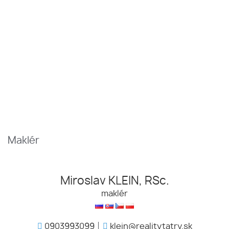
Maklér
Miroslav KLEIN, RSc.
maklér
0903993099
klein@realitytatry.sk