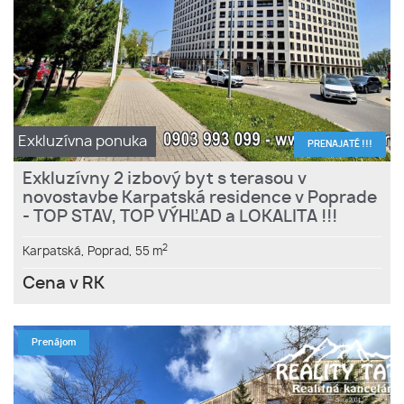
Exkluzívna ponuka
PRENAJATÉ !!!
Exkluzívny 2 izbový byt s terasou v
novostavbe Karpatská residence v Poprade
- TOP STAV, TOP VÝHĽAD a LOKALITA !!!
2
Karpatská,
Poprad,
55 m
Cena v RK
Prenájom