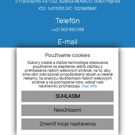
Francisciho 4977/22, budova MONACO, 05801 Poprad
IČO: 14375915 DIČ: 1020689681
Telefón
+421 903 993 099
E-mail
klein@realitytatry.sk
Používame cookies
Súbory cookie a ďalšie technológie sledovania
používame na zlepšenie vášho zážitku z
Úvod
Priestory
prehliadania našich webových stránok, na to, aby
Nehnuteľnosti
Chaty
sme vám zobrazovali prispôsobený obsah a cielené
reklamy, na analýzu návštevnosti našich webových
Byty
Ponuka/dopyt
stránok a na pochopenie toho, odkiaľ naši
návštevníci prichádzajú.
Viac info
Domy
Kontakt
SÚHLASÍM
Nesúhlasím
Ochrana osobných údajov
Pravidlá cookies
Zmeniť moje nastavenia
-
webex.digital
REALVIA.sk