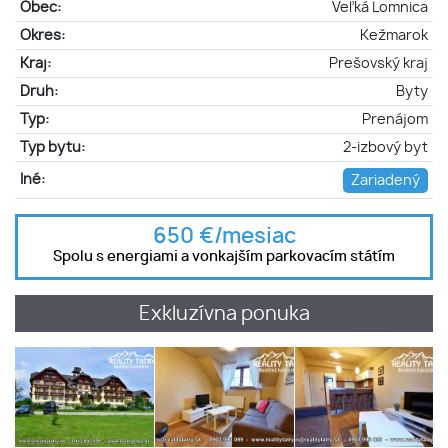
Obec:
Veľká Lomnica
Okres:
Kežmarok
Kraj:
Prešovský kraj
Druh:
Byty
Typ:
Prenájom
Typ bytu:
2-izbový byt
Iné:
Zariadený
650 €/mesiac
Spolu s energiami a vonkajším parkovacím státím
Exkluzívna ponuka